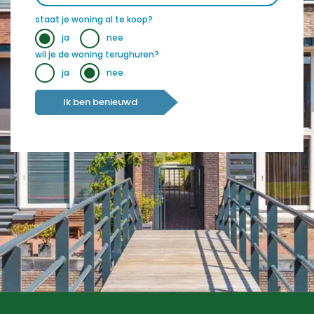
staat je woning al te koop?
ja
nee
wil je de woning terughuren?
ja
nee
Ik ben benieuwd