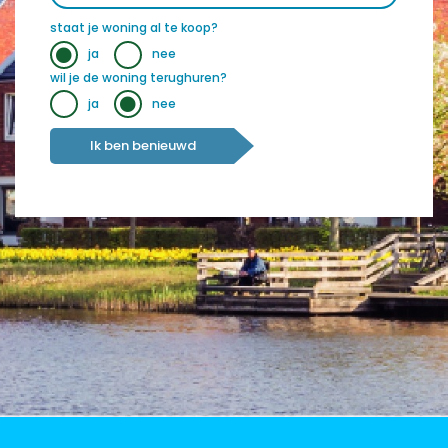
staat je woning al te koop?
ja
nee
wil je de woning terughuren?
ja
nee
Ik ben benieuwd