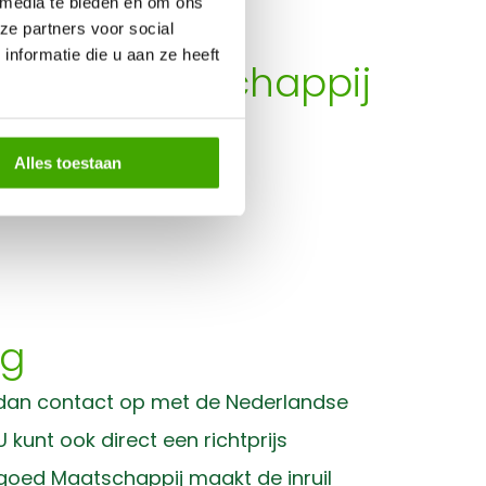
 executieverkoop.
 media te bieden en om ons
ze partners voor social
nformatie die u aan ze heeft
tgoed Maatschappij
Alles toestaan
ng
m dan contact op met de Nederlandse
 kunt ook direct een richtprijs
tgoed Maatschappij maakt de inruil