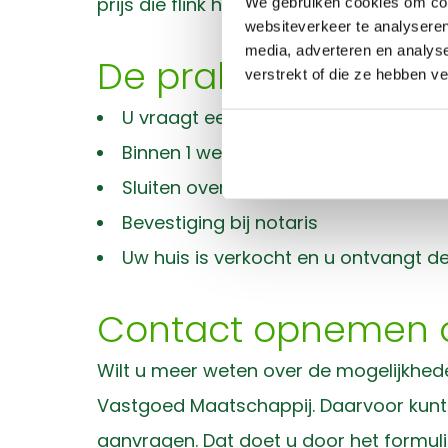
prijs die flink hoger ligt dan de prijs 
We gebruiken cookies om cont
websiteverkeer te analyseren
media, adverteren en analys
De praktische aan
verstrekt of die ze hebben v
U vraagt een richtprijs aan
Binnen 1 werkdag concreet antwoor
Sluiten overeenkomst
Bevestiging bij notaris
Uw huis is verkocht en u ontvangt 
Contact opnemen ov
Wilt u meer weten over de mogelijkhed
Vastgoed Maatschappij. Daarvoor kun
aanvragen. Dat doet u door het formuli