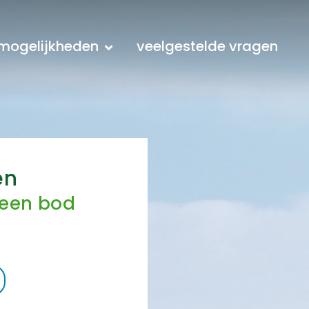
mogelijkheden
veelgestelde vragen
en
 een bod
r