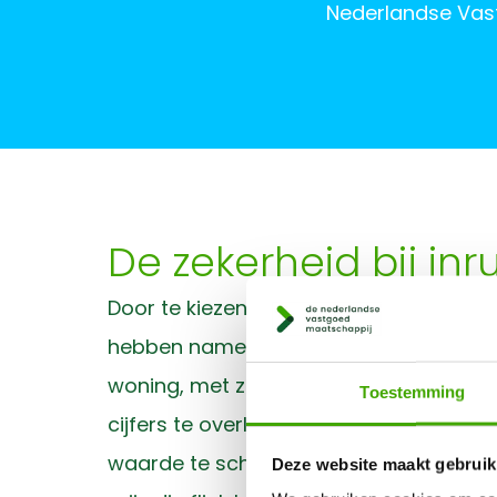
Nederlandse Vas
De zekerheid bij inr
Door te kiezen voor de Nederlandse Vas
hebben namelijk een triple A-status bij
woning, met zekerheid uw geld krijgt. W
Toestemming
cijfers te overleggen. Dat doen we inmi
waarde te schatten. U krijgt een richtpr
Deze website maakt gebruik