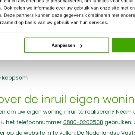
die voor de eigen woning zal worden geboden bij een
ent en advertenties te personaliseren, om functies voor social
. Ook delen we informatie over uw gebruik van onze site met on
e. Deze partners kunnen deze gegevens combineren met andere i
pak van Nederlandse Vas
erzameld op basis van uw gebruik van hun services.
d
Aanpassen
de koopsom
er de inruil eigen woni
en om uw eigen woning inruil te realiseren? Nee
t u het telefoonnummer
0800-0200508
gebruiken. U
er op de website in te vullen. De Nederlandse Vas