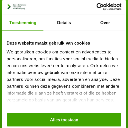
Toestemming
Details
Over
Deze website maakt gebruik van cookies
We gebruiken cookies om content en advertenties te
personaliseren, om functies voor social media te bieden
Vlot geregeld
en om ons websiteverkeer te analyseren. Ook delen we
informatie over uw gebruik van onze site met onze
partners voor social media, adverteren en analyse. Deze
partners kunnen deze gegevens combineren met andere
Je ontvangt van ons doorgaans binnen 1
informatie die u aan ze heeft verstrekt of die ze hebben
dag een richtprijs. Bij acceptatie kunnen we
verzameld op basis van uw gebruik van hun services.
de verkoop van je woning direct in gang
zetten. Wij regelen het voor je!
Alles toestaan