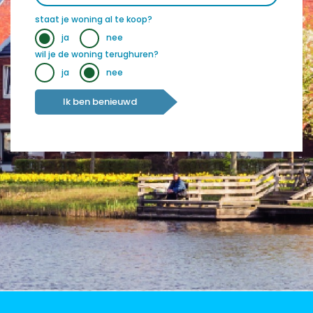
staat je woning al te koop?
ja
nee
wil je de woning terughuren?
ja
nee
Ik ben benieuwd