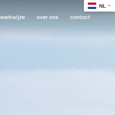
NL
werkwijze
over ons
contact