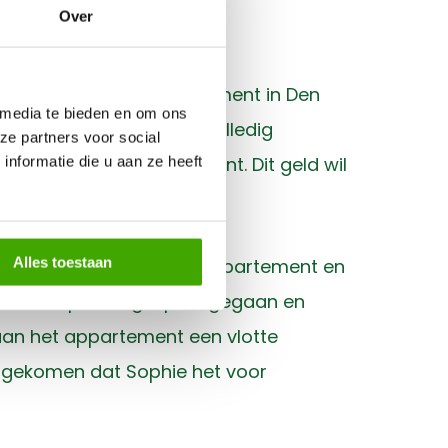
Over
een leuk 4-kamer appartement in Den
 media te bieden en om ons
ren. Haar hypotheek is volledig
ze partners voor social
arde op haar appartement. Dit geld wil
nformatie die u aan ze heeft
kunnen genieten.
Alles toestaan
maal op haar plek in dit appartement en
jn met Sophie in gesprek gegaan en
aan het appartement een vlotte
engekomen dat Sophie het voor