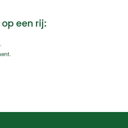
op een rij:
.
ment.