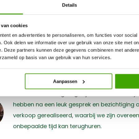
Details
Sophie’s next step
 van cookies
Sophie is 76 en woont sinds enkele jaren in 
ent en advertenties te personaliseren, om functies voor social
Haag. Ze is niet getrouwd en heeft geen kinde
. Ook delen we informatie over uw gebruik van onze site met on
afbetaald en heeft daarom een flinke overwa
e. Deze partners kunnen deze gegevens combineren met andere i
erzameld op basis van uw gebruik van hun services.
ze graag benutten om van haar oude dag te 
Aanpassen
Verhuizen is absoluut geen wens. Ze zit hele
wil er ontzettend graag blijven wonen. We zi
hebben na een leuk gesprek en bezichtiging 
verkoop gerealiseerd, waarbij we zijn overe
onbepaalde tijd kan terughuren.