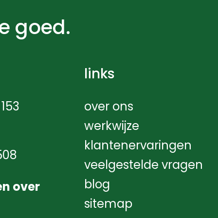
je goed.
links
153
over ons
werkwijze
klantenervaringen
508
veelgestelde vragen
blog
en over
sitemap