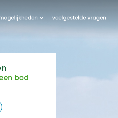
mogelijkheden
veelgestelde vragen
en
 een bod
r