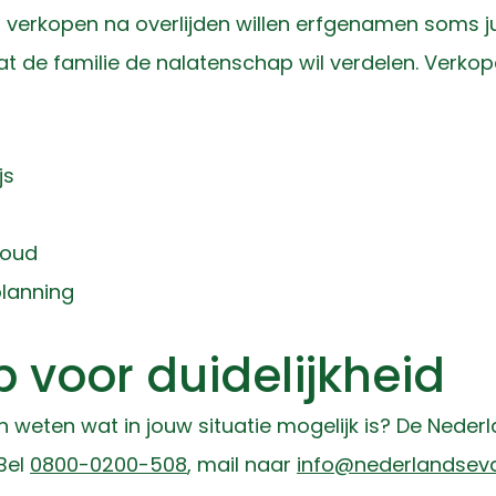
s verkopen na overlijden willen erfgenamen soms j
t de familie de nalatenschap wil verdelen. Verko
js
houd
planning
 voor duidelijkheid
 en weten wat in jouw situatie mogelijk is? De Ned
 Bel
0800-0200-508
, mail naar
info@nederlandsev