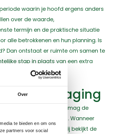
n periode waarin je hoofd ergens anders
llen over de waarde,
ste termijn en de praktische situatie
r alle betrokkenen en hun planning. Is
ard? Dan ontstaat er ruimte om samen te
elijke stap in plaats van een extra
odige vertraging
Over
de vaste lasten en wanneer mag de
e verhuren of te verkopen. Wanneer
 media te bieden en om ons
se Vastgoed Maatschappij bekijkt de
ze partners voor social