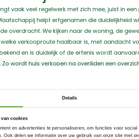
engt vaak veel regelwerk met zich mee, juist in ee
aatschappij helpt erfgenamen die duidelijkheid wi
e overdracht. We kijken naar de woning, de gewen
welke verkooproute haalbaar is, met aandacht voo
 bekend en is duidelijk of de erfenis wordt aanva
Zo wordt huis verkopen na overlijden een overzicht
 verkopen zonder onn
Details
sche vragen: wie beheert de sleutels, wie betaalt 
 van cookies
nnen ervoor kiezen om het huis zelf te houden, t
ent en advertenties te personaliseren, om functies voor social
an
een huis snel verkopen
rust geven. De Nederland
. Ook delen we informatie over uw gebruik van onze site met on