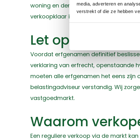
media, adverteren en analys
woning en denkt mee over een passende
verstrekt of die ze hebben v
verkoopklaar is.
Let op de juridi
Voordat erfgenamen definitief beslisse
verklaring van erfrecht, openstaande 
moeten alle erfgenamen het eens zijn ove
belastingadviseur verstandig. Wij zor
vastgoedmarkt.
Waarom verkope
Een reguliere verkoop via de markt kan