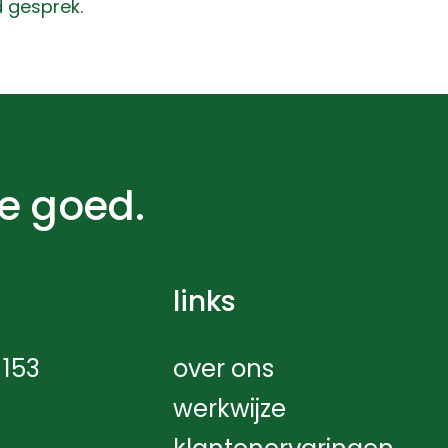
d gesprek.
je goed.
links
153
over ons
werkwijze