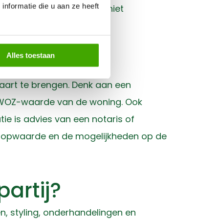
nformatie die u aan ze heeft
houd nodig heeft of nog niet
n
Alles toestaan
kaart te brengen. Denk aan een
e WOZ-waarde van de woning. Ook
tie is advies van een notaris of
rkoopwaarde en de mogelijkheden op de
artij?
n, styling, onderhandelingen en