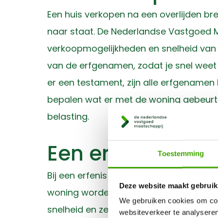
Een huis verkopen na een overlijden br
naar staat. De Nederlandse Vastgoed M
verkoopmogelijkheden en snelheid van d
van de erfgenamen, zodat je snel weet 
er een testament, zijn alle erfgenamen
bepalen wat er met de woning gebeurt. 
belasting.
Een erfenis huis
Toestemming
Bij een erfenis huis spelen vaak prakti
Deze website maakt gebruik
woning worden verkocht? Erfgenamen ku
We gebruiken cookies om cont
snelheid en zekerheid belangrijk zijn, k
websiteverkeer te analyseren