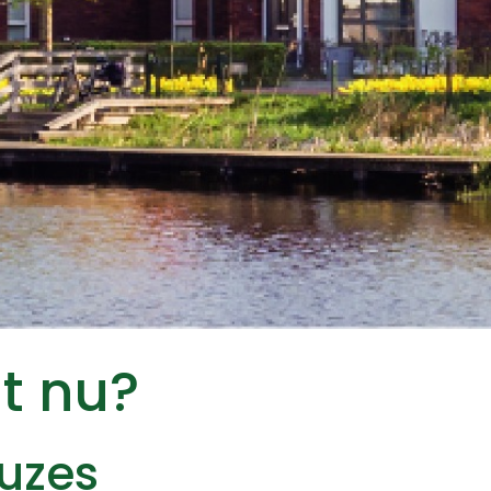
t nu?
euzes