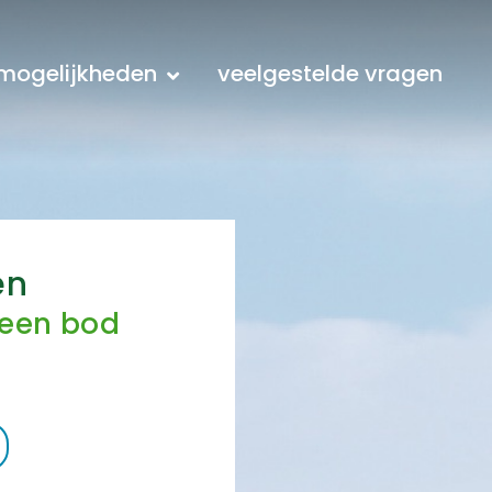
mogelijkheden
veelgestelde vragen
en
 een bod
r