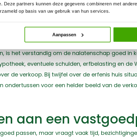
e. Deze partners kunnen deze gegevens combineren met andere i
 verkooproute, ook als het huis leegstaat, onder
erzameld op basis van uw gebruik van hun services.
sche en fiscale stappe
Aanpassen
n, is het verstandig om de nalatenschap goed in 
hypotheek, eventuele schulden, erfbelasting en d
r de verkoop. Bij twijfel over de erfenis huis situa
gen ondertussen voor een helder beeld van de ve
n aan een vastgoedp
 goed passen, maar vraagt vaak tijd, bezichtiginge