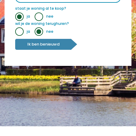
staat je woning al te koop?
ja
nee
wil je de woning terughuren?
ja
nee
Ik ben benieuwd