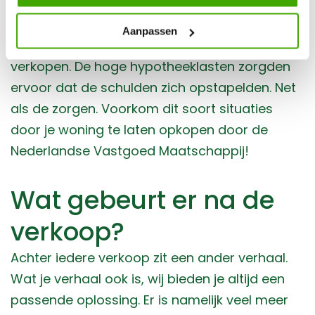
verhalen vast wel: door de crisis op de
woningmarkt duurde het voor veel
Aanpassen
huiseigenaren erg lang om hun huis te kunnen
verkopen. De hoge hypotheeklasten zorgden
ervoor dat de schulden zich opstapelden. Net
als de zorgen. Voorkom dit soort situaties
door je woning te laten opkopen door de
Nederlandse Vastgoed Maatschappij!
Wat gebeurt er na de
verkoop?
Achter iedere verkoop zit een ander verhaal.
Wat je verhaal ook is, wij bieden je altijd een
passende oplossing. Er is namelijk veel meer