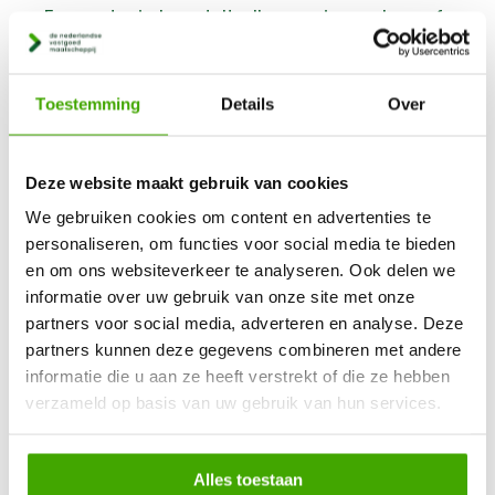
Een notaris handelt alle overige zaken af.
Je huis binnen 1 week
Toestemming
Details
Over
verkopen voor een
goede prijs
Deze website maakt gebruik van cookies
We gebruiken cookies om content en advertenties te
Laat je je huis opkopen door de Nederlandse
personaliseren, om functies voor social media te bieden
Vastgoed Maatschappij? Dan kun je je huis
en om ons websiteverkeer te analyseren. Ook delen we
informatie over uw gebruik van onze site met onze
niet alleen binnen 1 week verkopen, maar ook
partners voor social media, adverteren en analyse. Deze
voor een goede prijs! Wij gaan samen met jou
partners kunnen deze gegevens combineren met andere
op zoek naar de ideale mix tussen het
informatie die u aan ze heeft verstrekt of die ze hebben
realiseren van je wensen en een optimale
verzameld op basis van uw gebruik van hun services.
opbrengst van je woning. En dat zonder
tussenkomst van dure makelaars! Je kent de
Alles toestaan