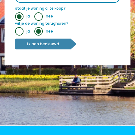
staat je woning al te koop?
ja
nee
wil je de woning terughuren?
ja
nee
Ik ben benieuwd